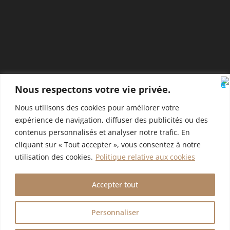
la solution de papier technique la plus adaptée à votre entreprise
et à vos produits. Nous sommes disponibles pour répondre à
toutes vos questions concernant les spécifications, les délais de
livraison et les tarifs.
SAS PACK ME UP
1520, Route de Boulbon
Nous respectons votre vie privée.
13150 TARASCON
📞 +33 06 62 81 00 78
Nous utilisons des cookies pour améliorer votre
✉ contact@packmeup.eu
expérience de navigation, diffuser des publicités ou des
contenus personnalisés et analyser notre trafic. En
cliquant sur « Tout accepter », vous consentez à notre
utilisation des cookies.
Politique relative aux cookies
PRÉCÉDENTE
SUIVANTE
Nos produits
Coussinets pour Emballage
Accepter tout
Chocolat
Personnaliser