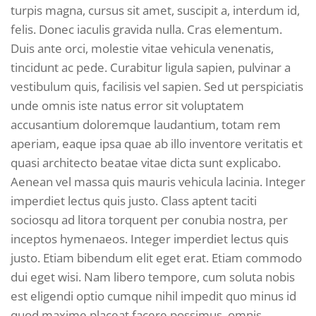
turpis magna, cursus sit amet, suscipit a, interdum id,
felis. Donec iaculis gravida nulla. Cras elementum.
Duis ante orci, molestie vitae vehicula venenatis,
tincidunt ac pede. Curabitur ligula sapien, pulvinar a
vestibulum quis, facilisis vel sapien. Sed ut perspiciatis
unde omnis iste natus error sit voluptatem
accusantium doloremque laudantium, totam rem
aperiam, eaque ipsa quae ab illo inventore veritatis et
quasi architecto beatae vitae dicta sunt explicabo.
Aenean vel massa quis mauris vehicula lacinia. Integer
imperdiet lectus quis justo. Class aptent taciti
sociosqu ad litora torquent per conubia nostra, per
inceptos hymenaeos. Integer imperdiet lectus quis
justo. Etiam bibendum elit eget erat. Etiam commodo
dui eget wisi. Nam libero tempore, cum soluta nobis
est eligendi optio cumque nihil impedit quo minus id
quod maxime placeat facere possimus, omnis