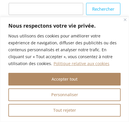
Rechercher
Articles récents
Nous respectons votre vie privée.
Nous utilisons des cookies pour améliorer votre
Bonjour tout le monde !
expérience de navigation, diffuser des publicités ou des
Donec iaculis gravida nulla
contenus personnalisés et analyser notre trafic. En
Etiam bibendum elit eget erat
cliquant sur « Tout accepter », vous consentez à notre
utilisation des cookies.
Politique relative aux cookies
Praesent id justo in neque elementum ultrices
Cum sociis natoque penatibus et magnis
Accepter tout
Commentaires récents
Personnaliser
Un commentateur ou commentatrice WordPress
sur
Bonjour tout le monde !
Tout rejeter