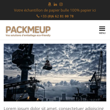
Votre échantillon de papier bulle 100% papier ici
+33 (0)6 62 81 00 78
Pack
MENU
Me
Up
Lorem ipsum dolor sit amet, consectetuer adipiscing